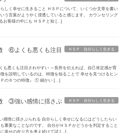
分らしく幸せに生きること ＨＳＰについて、いくつか文章を書い
という言葉がようやく浸透していると感じます。 カウンセリング
お客様の中にも ＨＳＰと知 […]
徴 ⑥よくも悪くも注目
ＨＳＰ 自分らしく生きる
くも悪くも注目されやすい ～長所を伝えれば、自己肯定感が育
特徴を説明しているのは、特徴を知ることで 幸せを見つけるヒン
の６つの特徴』 ① 細かい […]
徴 ③強い感情に揺さぶ
ＨＳＰ 自分らしく生きる
い感情に揺さぶられる 自分らしく幸せになるにはどうしたらい
ても重要なことなのです。 自分がＨＳＰかどうかを判定すること
に幸せの在り方を考え続けて試 […]